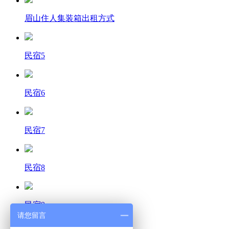
眉山住人集装箱出租方式
民宿5
民宿6
民宿7
民宿8
民宿9
请您留言